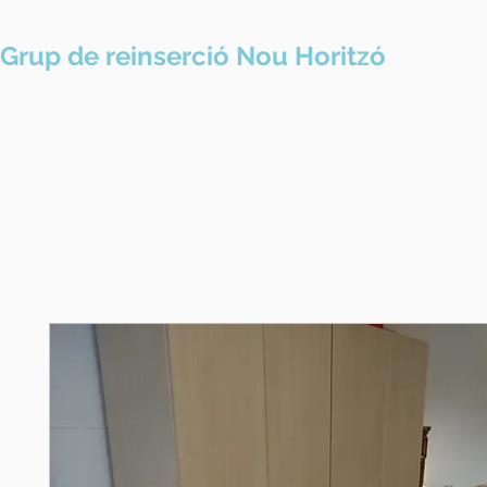
Grup de reinserció Nou Horitzó
Prese