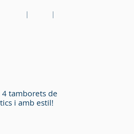
is al client
Catàleg
Contacte
 4 tamborets de
tics i amb estil!