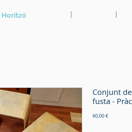
 Horitzó
Presentació
Serveis a l'usuari
Serve
Conjunt de
fusta - Pràc
Price
60,00 €