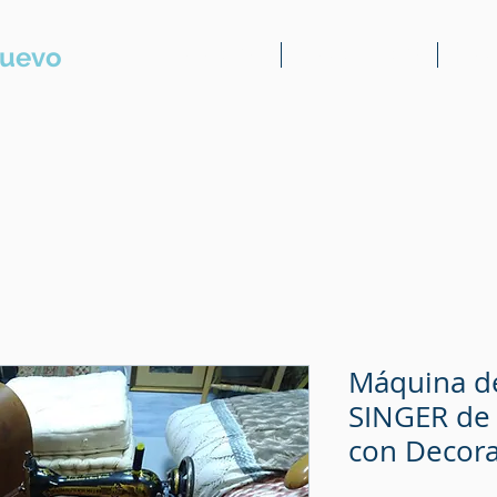
Nuevo
Presentación
Serv. al usuario
Serv.
Máquina de
SINGER de
con Decor