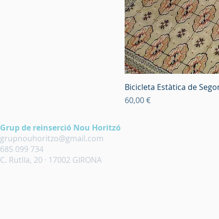
Bicicleta Estàtica de Seg
Preu
60,00 €
Grup de reinserció Nou Horitzó
grupnouhoritzo@gmail.com
685 099 734
C. Rutlla, 20 · 17002 GIRONA