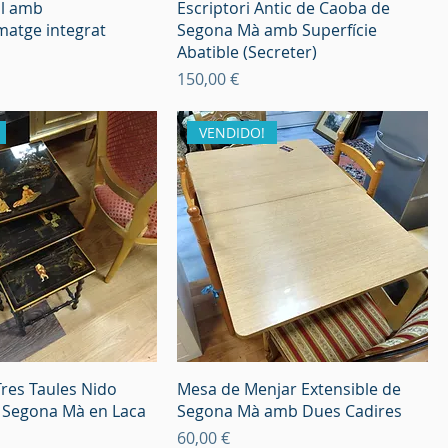
al amb
Escriptori Antic de Caoba de
atge integrat
Segona Mà amb Superfície
Abatible (Secreter)
Preu
150,00 €
VENDIDO!
res Taules Nido
Mesa de Menjar Extensible de
e Segona Mà en Laca
Segona Mà amb Dues Cadires
Preu
60,00 €