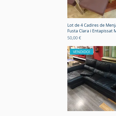
Lot de 4 Cadires de Men
Fusta Clara i Entapissat
Preu
50,00 €
VENDIDO!