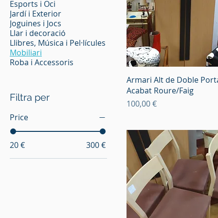
Esports i Oci
Jardí i Exterior
Joguines i Jocs
Llar i decoració
Llibres, Música i Pel·lícules
Mobiliari
Roba i Accessoris
Armari Alt de Doble Port
Acabat Roure/Faig
Filtra per
Preu
100,00 €
Price
20 €
300 €