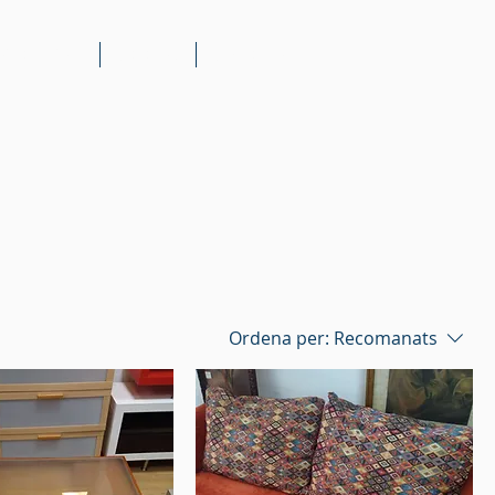
is al client
Catàleg
Contacte
Ordena per:
Recomanats