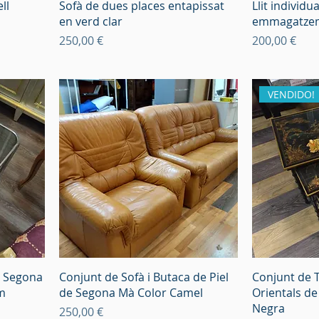
ll
Sofà de dues places entapissat
Llit individu
en verd clar
emmagatzem
Preu
Preu
250,00 €
200,00 €
VENDIDO!
e Segona
Conjunt de Sofà i Butaca de Piel
Conjunt de T
m
de Segona Mà Color Camel
Orientals d
Negra
Preu
250,00 €