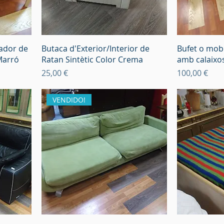
jador de
Butaca d'Exterior/Interior de
Bufet o mobl
 Marró
Ratan Sintètic Color Crema
amb calaixo
Preu
Preu
25,00 €
100,00 €
VENDIDO!