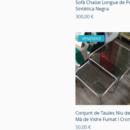
Sofà Chaise Longue de Pe
Sintètica Negra
Preu
300,00 €
VENDIDO!
Conjunt de Taules Niu d
Mà de Vidre Fumat i Cro
Preu
50,00 €