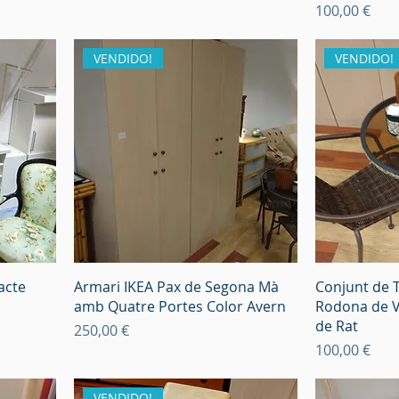
Preu
100,00 €
VENDIDO!
VENDIDO!
acte
Armari IKEA Pax de Segona Mà
Conjunt de 
amb Quatre Portes Color Avern
Rodona de V
de Rat
Preu
250,00 €
Preu
100,00 €
VENDIDO!