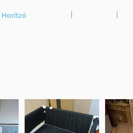
 Horitzó
Presentació
Serveis a l'usuari
Serve