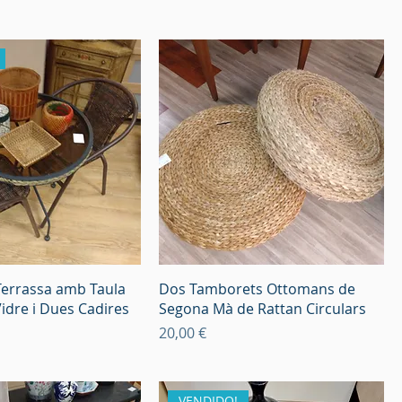
Terrassa amb Taula
Dos Tamborets Ottomans de
idre i Dues Cadires
Segona Mà de Rattan Circulars
Preu
20,00 €
VENDIDO!