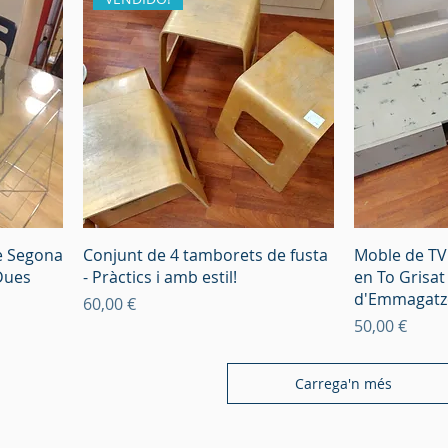
de Segona
Conjunt de 4 tamborets de fusta
Moble de TV
Dues
- Pràctics i amb estil!
en To Grisa
d'Emmagatz
Preu
60,00 €
Preu
50,00 €
Carrega'n més