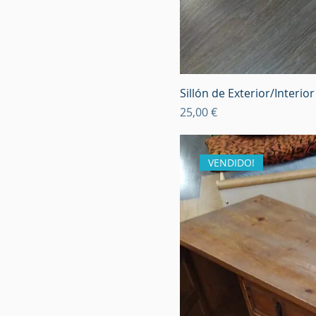
Sillón de Exterior/Interi
Precio
25,00 €
VENDIDO!