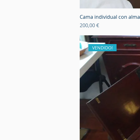
Cama individual con alm
Precio
200,00 €
VENDIDO!