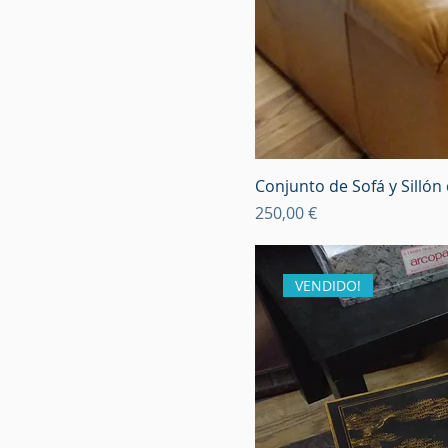
Conjunto de Sofá y Silló
Precio
250,00 €
VENDIDO!