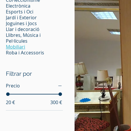
Col·leccionisme
Electrònica
Esports i Oci
Jardí i Exterior
Joguines i Jocs
Llar i decoració
Llibres, Música i
Pel·lícules
Mobiliari
Roba i Accessoris
Filtrar por
Precio
20 €
300 €