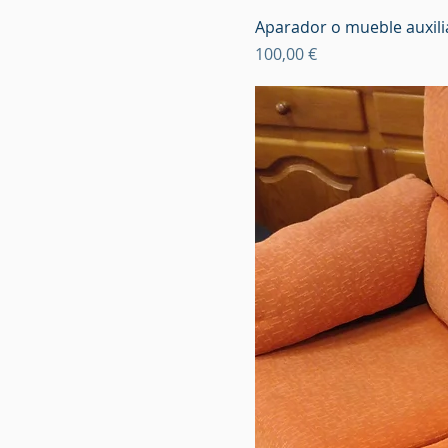
Aparador o mueble auxil
Precio
100,00 €